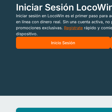
Iniciar Sesión LocoWi
Iniciar sesión en LocoWin es el primer paso para 
en línea con dinero real. Sin una cuenta activa, no
promociones exclusivas.
Regístrate
rápido y comie
dispositivo.
Inicio Sesión