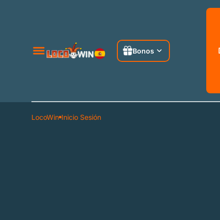
Bonos
Bono de bienvenida para el casino
de hasta 1,850 EUR + 500 tiradas
Obtener
gratis!
Apuesta de bienvenida 100%
LocoWin
Inicio Sesión
Obtener
gratis hasta 93 EUR