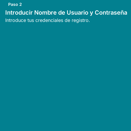
Paso 2
Introducir Nombre de Usuario y Contraseña
Introduce tus credenciales de registro.